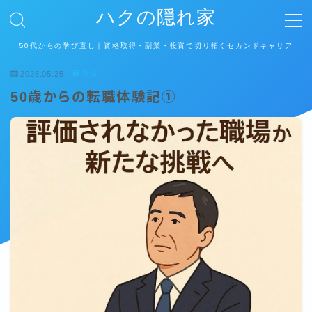
ハクの隠れ家
50代からの学び直し｜資格取得・副業・投資で切り拓くセカンドキャリア
MENU
2025.05.25
転職
50歳からの転職体験記①
ホーム
運営者情報
プライバシーポリシー
お問い合わせ