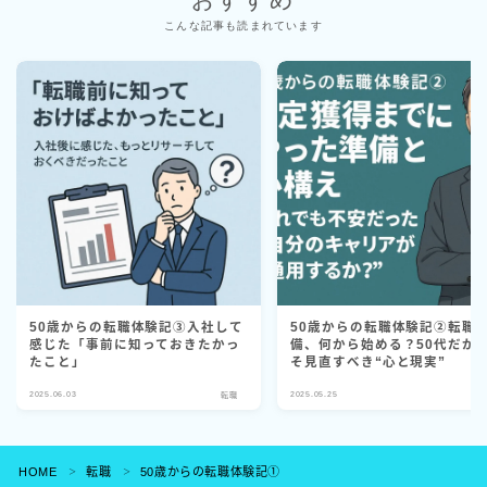
こんな記事も読まれています
50歳からの転職体験記③入社して
50歳からの転職体験記②転職
感じた「事前に知っておきたかっ
備、何から始める？50代だか
たこと」
そ見直すべき“心と現実”
2025.06.03
2025.05.25
転職
Follow Me
HOME
転職
50歳からの転職体験記①
＞
＞