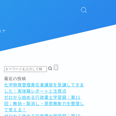
リア
最近の投稿
化学物質管理責任者講習を受講してきま
した｜実体験レポートと注意点
ゼロから始める行政書士学習録｜第11
回：無効・取消し・意思無能力を整理し
て覚える！