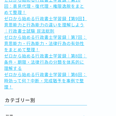
ゼロから始める行政書士学習録｜第10
回：表見代理・復代理・権限逸脱をまと
めて整理！
ゼロから始める行政書士学習録【第9回】
意思能力と行為能力の違いを理解しよう
｜行政書士試験 民法総則
ゼロから始める行政書士学習録｜第7回：
意思能力・行為能力・法律行為の有効性
をまとめて整理！
ゼロから始める行政書士学習録｜第8回：
条件・期限・法律行為の分類を体系的に
理解する
ゼロから始める行政書士学習録｜第6回：
時効って何？中断・完成猶予を事例で整
理！
カテゴリー別