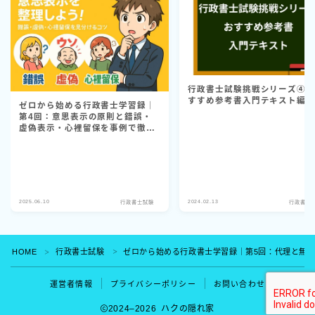
行政書士試験挑戦シリーズ④
すすめ参考書入門テキスト編
ゼロから始める行政書士学習録｜
第4回：意思表示の原則と錯誤・
虚偽表示・心裡留保を事例で徹底
理解！
2025.06.10
2024.02.13
行政書士試験
行政書士
Follow Me
HOME
行政書士試験
ゼロから始める行政書士学習録｜第5回：代理と無
＞
＞
運営者情報
プライバシーポリシー
お問い合わせ
2024–2026 ハクの隠れ家