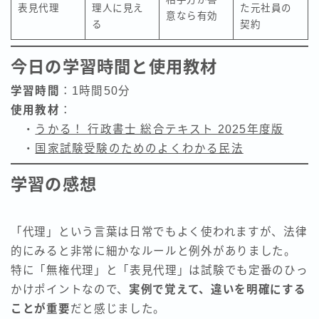
表見代理
理人に見え
た元社員の
意なら有効
る
契約
今日の学習時間と使用教材
学習時間
：1時間50分
使用教材
：
・
うかる！ 行政書士 総合テキスト 2025年度版
・
国家試験受験のためのよくわかる民法
学習の感想
「代理」という言葉は日常でもよく使われますが、法律
的にみると非常に細かなルールと例外がありました。
特に「無権代理」と「表見代理」は試験でも定番のひっ
かけポイントなので、
実例で覚えて、違いを明確にする
ことが重要
だと感じました。