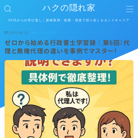
ハクの隠れ家
50代からの学び直し｜資格取得・副業・投資で切り拓くセカンドキャリア
MENU
2025.06.10
行政書士試験
ゼロから始める行政書士学習録｜第5回：代
ホーム
理と無権代理の違いを事例でマスター！
運営者情報
プライバシーポリシー
お問い合わせ