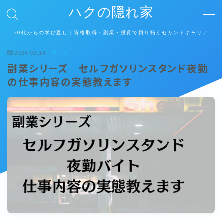
ハクの隠れ家
50代からの学び直し｜資格取得・副業・投資で切り拓くセカンドキャリア
MENU
2024.02.14
副業
副業シリーズ セルフガソリンスタンド夜勤
ホーム
の仕事内容の実態教えます
運営者情報
プライバシーポリシー
お問い合わせ